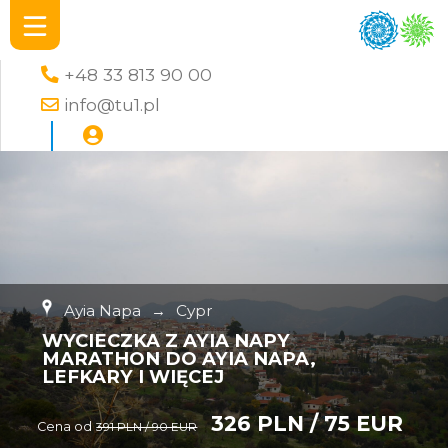
+48 33 813 90 00
info@tu1.pl
Ayia Napa
→
Cypr
WYCIECZKA Z AYIA NAPY
MARATHON DO AYIA NAPA,
LEFKARY I WIĘCEJ
326 PLN / 75 EUR
Cena od
391 PLN / 90 EUR