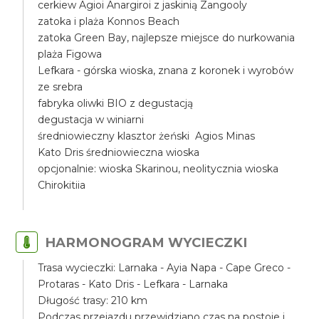
cerkiew Agioi Anargiroi z jaskinią Zangooly
zatoka i plaża Konnos Beach
zatoka Green Bay, najlepsze miejsce do nurkowania
plaża Figowa
Lefkara - górska wioska, znana z koronek i wyrobów
ze srebra
fabryka oliwki BIO z degustacją
degustacja w winiarni
średniowieczny klasztor żeński Agios Minas
Kato Dris średniowieczna wioska
opcjonalnie: wioska Skarinou, neolitycznia wioska
Chirokitiia
HARMONOGRAM WYCIECZKI
Trasa wycieczki: Larnaka - Ayia Napa - Cape Greco -
Protaras - Kato Dris - Lefkara - Larnaka
Długość trasy: 210 km
Podczas przejazdu przewidziano czas na postoje i