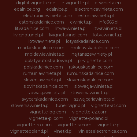
digital-vignette.de
e-vignette.pl
e-winieta.eu
edalnice.org
edalnice.pl
electronicavinieta.com
electroniceviniete.com
estoniawinieta.pl
estonskadalnice.com
ewinieta.pl
info365.pl
litvadalnice.com
litwa-winieta.pl
litwawinieta.pl
livignotunel.pl
livignotunnel.com
lotvawinieta.pl
lotwawinieta.pl
lotysskadalnice.com
madarskadalnice.com
moldavskadalnice.com
moldawiawinieta.pl
najtanszewiniety.pl
oplatyautostradowe.pl
pl-vignette.com
polskadalnice.com
rakouskadalnice.com
rumuniawinieta.pl
rumunskadalnice.com
sloveniawinieta.pl
slovenskadalnice.com
slovinskadalnice.com
slowacja-winieta.pl
slowacjawinieta.pl
sloweniawinieta.pl
svycarskadalnice.com
szwajcariawinieta.pl
słoweniawinieta.pl
tunellivigno.pl
vignette-at.com
vignette-bg.com
vignette-cz.com
vignette-pl.com
vignette-poland.pl
vignette-ro.com
vignette-si.com
vignette.pl
vignettepoland.pl
vinetki.pl
vinietaelectronica.com