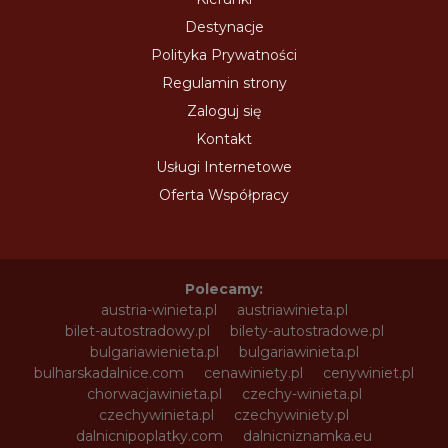
Destynacje
Polityka Prywatności
Regulamin strony
Zaloguj się
Kontakt
Usługi Internetowe
Oferta Współpracy
Polecamy:
austria-winieta.pl
austriawinieta.pl
bilet-autostradowy.pl
bilety-autostradowe.pl
bulgariawienieta.pl
bulgariawinieta.pl
bulharskadalnice.com
cenawiniety.pl
cenywiniet.pl
chorwacjawinieta.pl
czechy-winieta.pl
czechywinieta.pl
czechywiniety.pl
dalnicnipoplatky.com
dalnicniznamka.eu