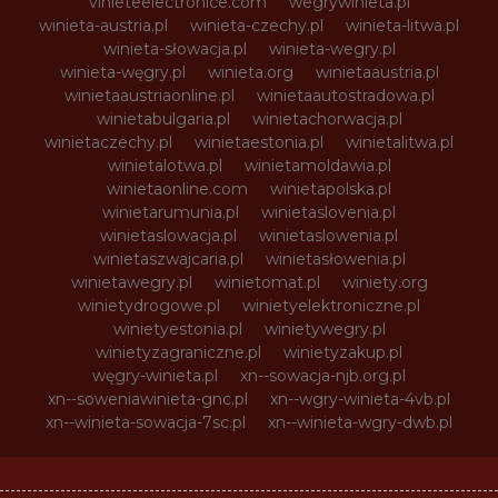
vinieteelectronice.com
wegrywinieta.pl
winieta-austria.pl
winieta-czechy.pl
winieta-litwa.pl
winieta-słowacja.pl
winieta-wegry.pl
winieta-węgry.pl
winieta.org
winietaaustria.pl
winietaaustriaonline.pl
winietaautostradowa.pl
winietabulgaria.pl
winietachorwacja.pl
winietaczechy.pl
winietaestonia.pl
winietalitwa.pl
winietalotwa.pl
winietamoldawia.pl
winietaonline.com
winietapolska.pl
winietarumunia.pl
winietaslovenia.pl
winietaslowacja.pl
winietaslowenia.pl
winietaszwajcaria.pl
winietasłowenia.pl
winietawegry.pl
winietomat.pl
winiety.org
winietydrogowe.pl
winietyelektroniczne.pl
winietyestonia.pl
winietywegry.pl
winietyzagraniczne.pl
winietyzakup.pl
węgry-winieta.pl
xn--sowacja-njb.org.pl
xn--soweniawinieta-gnc.pl
xn--wgry-winieta-4vb.pl
xn--winieta-sowacja-7sc.pl
xn--winieta-wgry-dwb.pl