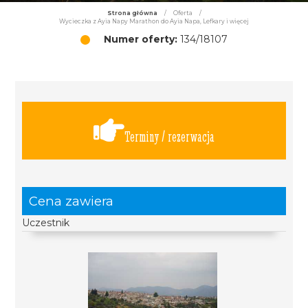
Strona główna
/
Oferta
/
Wycieczka z Ayia Napy Marathon do Ayia Napa, Lefkary i więcej
Numer oferty:
134/18107
Terminy / rezerwacja
Cena zawiera
Uczestnik