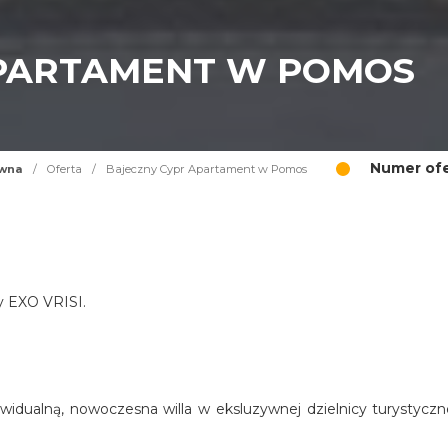
APARTAMENT W POMOS
Numer ofe
ówna
/
Oferta
/
Bajeczny Cypr Apartament w Pomos
cy EXO VRISI.
widualną, nowoczesna willa w eksluzywnej dzielnicy turystyczn