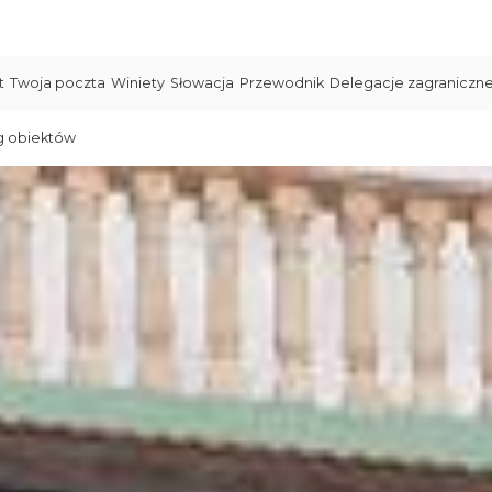
t
Twoja poczta
Winiety
Słowacja
Przewodnik
Delegacje zagraniczn
g obiektów