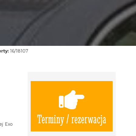
rty:
16/18107
Terminy / rezerwacja
ej Exo