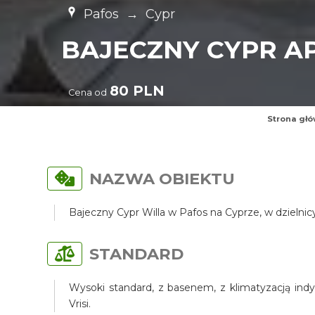
Pafos
→
Cypr
BAJECZNY CYPR 
80 PLN
Cena od
Strona gł
NAZWA OBIEKTU
Bajeczny Cypr Willa w Pafos na Cyprze, w dzielni
STANDARD
Wysoki standard, z basenem, z klimatyzacją indy
Vrisi.