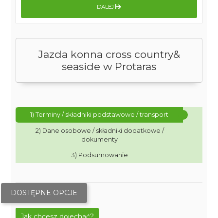
DALEJ
Jazda konna cross country&
seaside w Protaras
1) Terminy / składniki podstawowe / transport
2) Dane osobowe / składniki dodatkowe /
dokumenty
3) Podsumowanie
DOSTĘPNE OPCJE
Jak chcesz dojechać?