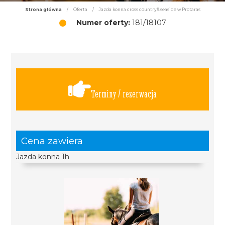
Strona główna
/
Oferta
/
Jazda konna cross country& seaside w Protaras
Numer oferty:
181/18107
Terminy / rezerwacja
Cena zawiera
Jazda konna 1h