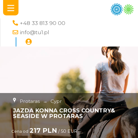
+48 33 813 90 00
info@tu1.pl
Protaras
→
Cypr
JAZDA KONNA CROSS COUNTRY&
SEASIDE W PROTARAS
217 PLN
/ 50 EUR
Cena od