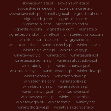
slowacjawinieta.pl
sloweniawinieta.pl
svycarskadalnice.com
szwajcariawinieta.pl
słoweniawinieta.pl
tunellivigno.pl
vignette-at.com
vignette-bg.com
vignette-cz.com
vignette-pl.com
vignette-poland.pl
vignette-ro.com
vignette-si.com
vignette.pl
vignettepoland.pl
vinetki.pl
vinietaelectronica.com
vinieteelectronice.com
wegrywinieta.pl
winieta-austria.pl
winieta-czechy.pl
winieta-litwa.pl
winieta-słowacja.pl
winieta-wegry.pl
winieta-węgry.pl
winieta.org
winietaaustria.pl
winietaaustriaonline.pl
winietaautostradowa.pl
winietabulgaria.pl
winietachorwacja.pl
winietaczechy.pl
winietaestonia.pl
winietalitwa.pl
winietalotwa.pl
winietamoldawia.pl
winietaonline.com
winietapolska.pl
winietarumunia.pl
winietaslovenia.pl
winietaslowacja.pl
winietaslowenia.pl
winietaszwajcaria.pl
winietasłowenia.pl
winietawegry.pl
winietomat.pl
winiety.org
winietydrogowe.pl
winietyelektroniczne.pl