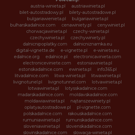
austria-winieta.pl
austriawinieta.pl
bilet-autostradowy.pl
bilety-autostradowe.pl
bulgariawienieta.pl
bulgariawinieta.pl
bulharskadalnice.com
cenawiniety.pl
cenywiniet.pl
chorwacjawinieta.pl
czechy-winieta.pl
czechywinieta.pl
czechywiniety.pl
dalnicnipoplatky.com
dalnicniznamka.eu
digital-vignette.de
e-vignette.pl
e-winieta.eu
edalnice.org
edalnice.pl
electronicavinieta.com
electroniceviniete.com
estoniawinieta.pl
estonskadalnice.com
ewinieta.pl
info365.pl
litvadalnice.com
litwa-winieta.pl
litwawinieta.pl
livignotunel.pl
livignotunnel.com
lotvawinieta.pl
lotwawinieta.pl
lotysskadalnice.com
madarskadalnice.com
moldavskadalnice.com
moldawiawinieta.pl
najtanszewiniety.pl
oplatyautostradowe.pl
pl-vignette.com
polskadalnice.com
rakouskadalnice.com
rumuniawinieta.pl
rumunskadalnice.com
sloveniawinieta.pl
slovenskadalnice.com
slovinskadalnice.com
slowacja-winieta.pl