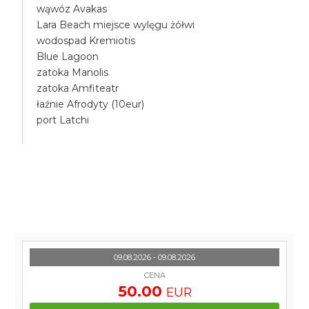
wąwóz Avakas
Lara Beach miejsce wylęgu żółwi
wodospad Kremiotis
Blue Lagoon
zatoka Manolis
zatoka Amfiteatr
łaźnie Afrodyty (10eur)
port Latchi
09.08.2026 - 09.08.2026
CENA
50.00
EUR