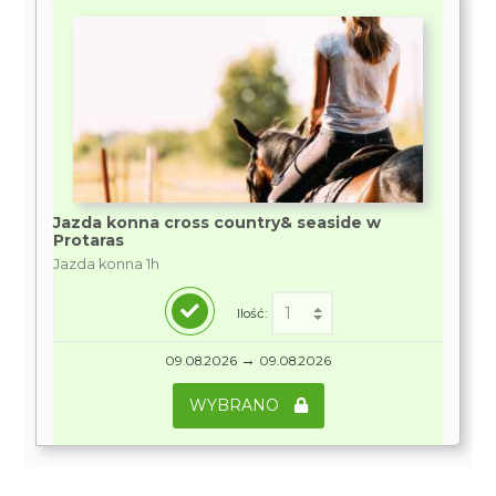
Jazda konna cross country& seaside w
Protaras
Jazda konna 1h
Ilość:
→
09.08.2026
09.08.2026
WYBRANO