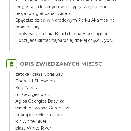
Zapoznanie się z górskimi stanowiskami wiejskimi
Degustacja lokalnych win i cypryjskiej kuchni.
Sesja fotograficzna i wideo.
Spędzisz dzień w Narodowym Parku Akamas, na
łonie natury.
Popływasz na Lara Beach lub na Blue Lagoon.
Poczujesz klimat najbardziej dzikiej części Cypru.
OPIS ZWIEDZANYCH MIEJSC
zatoka i plaża Coral Bay
Endro III Shipwreck
Sea Caves
St. Georges port
Agios Georgios Bazylika
widok na wyspę Geronisos
nekropolie Meletis Forest
klif White River
plaża White River