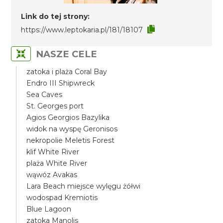
Link do tej strony:
https://www.leptokaria.pl/181/18107
NASZE CELE
zatoka i plaża Coral Bay
Endro III Shipwreck
Sea Caves
St. Georges port
Agios Georgios Bazylika
widok na wyspę Geronisos
nekropolie Meletis Forest
klif White River
plaża White River
wąwóz Avakas
Lara Beach miejsce wylęgu żółwi
wodospad Kremiotis
Blue Lagoon
zatoka Manolis