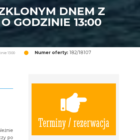
SZKLONYM DNEM Z
 GODZINIE 13:00
Numer oferty:
182/18107
nie 13:00
Terminy / rezerwacja
leżnie
czy po