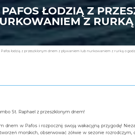
 PAFOS ŁODZIĄ Z PRZE
URKOWANIEM Z RURKĄ O
 Pafos łodzią z przeszklonym dnem z pływaniem lub nurkowaniem z rurką o godzi
Jumbo St. Raphael z przeszklonym dnem!
ym dnem w Pafos i rozpocznij swoją wakacyjną przygodę! Nieza
tworzeń morskich, obserwować żółwie w sezonie rozrodczym, 