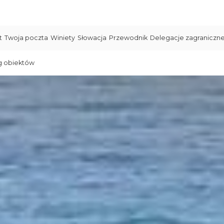
t
Twoja poczta
Winiety
Słowacja
Przewodnik
Delegacje zagraniczn
g obiektów