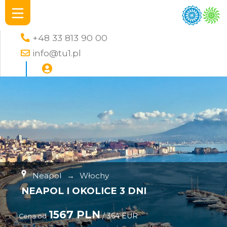
+48 33 813 90 00
info@tu1.pl
Neapol
→
Włochy
NEAPOL I OKOLICE 3 DNI
1567 PLN
/ 364 EUR
Cena od