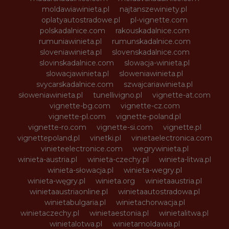
moldawiawinieta.pl
najtanszewiniety.pl
oplatyautostradowe.pl
pl-vignette.com
polskadalnice.com
rakouskadalnice.com
rumuniawinieta.pl
rumunskadalnice.com
sloveniawinieta.pl
slovenskadalnice.com
slovinskadalnice.com
slowacja-winieta.pl
slowacjawinieta.pl
sloweniawinieta.pl
svycarskadalnice.com
szwajcariawinieta.pl
słoweniawinieta.pl
tunellivigno.pl
vignette-at.com
vignette-bg.com
vignette-cz.com
vignette-pl.com
vignette-poland.pl
vignette-ro.com
vignette-si.com
vignette.pl
vignettepoland.pl
vinetki.pl
vinietaelectronica.com
vinieteelectronice.com
wegrywinieta.pl
winieta-austria.pl
winieta-czechy.pl
winieta-litwa.pl
winieta-słowacja.pl
winieta-wegry.pl
winieta-węgry.pl
winieta.org
winietaaustria.pl
winietaaustriaonline.pl
winietaautostradowa.pl
winietabulgaria.pl
winietachorwacja.pl
winietaczechy.pl
winietaestonia.pl
winietalitwa.pl
winietalotwa.pl
winietamoldawia.pl