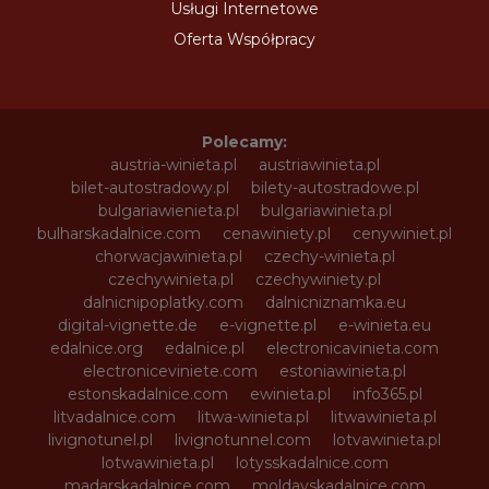
Usługi Internetowe
Oferta Współpracy
Polecamy:
austria-winieta.pl
austriawinieta.pl
bilet-autostradowy.pl
bilety-autostradowe.pl
bulgariawienieta.pl
bulgariawinieta.pl
bulharskadalnice.com
cenawiniety.pl
cenywiniet.pl
chorwacjawinieta.pl
czechy-winieta.pl
czechywinieta.pl
czechywiniety.pl
dalnicnipoplatky.com
dalnicniznamka.eu
digital-vignette.de
e-vignette.pl
e-winieta.eu
edalnice.org
edalnice.pl
electronicavinieta.com
electroniceviniete.com
estoniawinieta.pl
estonskadalnice.com
ewinieta.pl
info365.pl
litvadalnice.com
litwa-winieta.pl
litwawinieta.pl
livignotunel.pl
livignotunnel.com
lotvawinieta.pl
lotwawinieta.pl
lotysskadalnice.com
madarskadalnice.com
moldavskadalnice.com