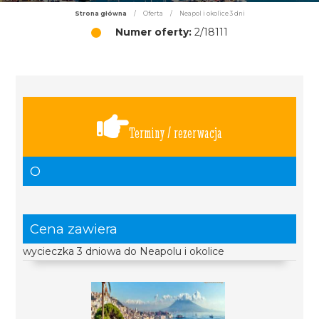
Strona główna
/
Oferta
/
Neapol i okolice 3 dni
Numer oferty:
2/18111
Terminy / rezerwacja
O
Cena zawiera
wycieczka 3 dniowa do Neapolu i okolice