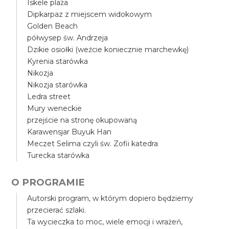
Iskele plaża
Dipkarpaz z miejscem widokowym
Golden Beach
półwysep św. Andrzeja
Dzikie osiołki (weźcie koniecznie marchewkę)
Kyrenia starówka
Nikozja
Nikozja starówka
Ledra street
Mury weneckie
przejście na stronę okupowaną
Karawensjar Buyuk Han
Meczet Selima czyli św. Zofii katedra
Turecka starówka
O PROGRAMIE
Autorski program, w którym dopiero będziemy
przecierać szlaki.
Ta wycieczka to moc, wiele emocji i wrażeń,