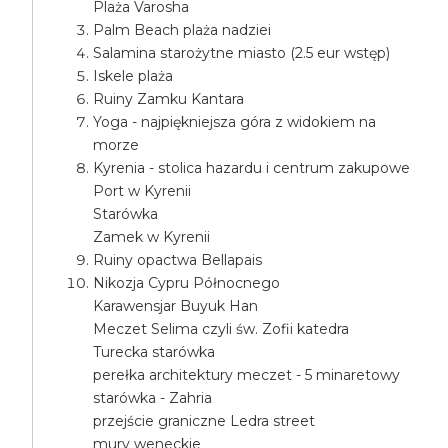
Plaża Varosha
Palm Beach plaża nadziei
Salamina starożytne miasto (2.5 eur wstęp)
Iskele plaża
Ruiny Zamku Kantara
Yoga - najpiękniejsza góra z widokiem na
morze
Kyrenia - stolica hazardu i centrum zakupowe
Port w Kyrenii
Starówka
Zamek w Kyrenii
Ruiny opactwa Bellapais
Nikozja Cypru Północnego
Karawensjar Buyuk Han
Meczet Selima czyli św. Zofii katedra
Turecka starówka
perełka architektury meczet - 5 minaretowy
starówka - Zahria
przejście graniczne Ledra street
mury weneckie