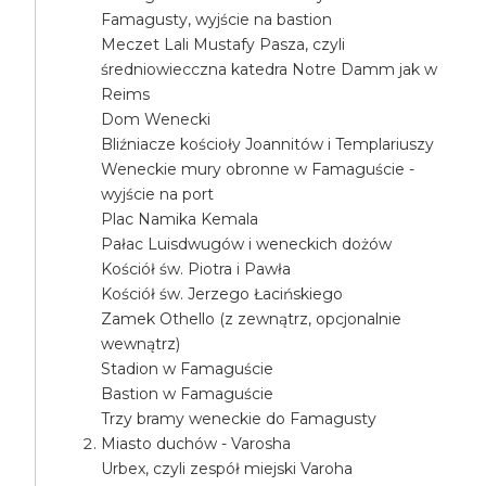
Famagusty, wyjście na bastion
Meczet Lali Mustafy Pasza, czyli
średniowiecczna katedra Notre Damm jak w
Reims
Dom Wenecki
Bliźniacze kościoły Joannitów i Templariuszy
Weneckie mury obronne w Famaguście -
wyjście na port
Plac Namika Kemala
Pałac Luisdwugów i weneckich dożów
Kościół św. Piotra i Pawła
Kościół św. Jerzego Łacińskiego
Zamek Othello (z zewnątrz, opcjonalnie
wewnątrz)
Stadion w Famaguście
Bastion w Famaguście
Trzy bramy weneckie do Famagusty
Miasto duchów - Varosha
Urbex, czyli zespół miejski Varoha