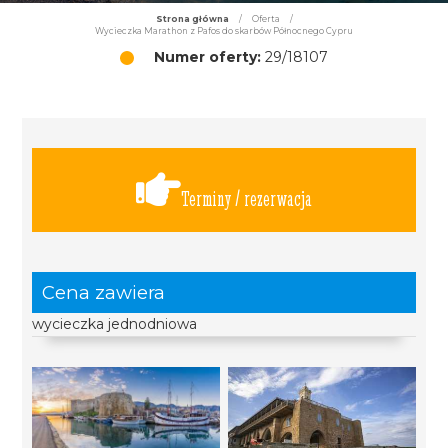
Strona główna
/
Oferta
/
Wycieczka Marathon z Pafos do skarbów Północnego Cypru
Numer oferty:
29/18107
Terminy / rezerwacja
Cena zawiera
wycieczka jednodniowa