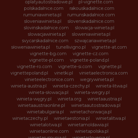
oplatyautostradowe.pl
pl-vignette.com
polskadalnice.com
rakouskadalnice.com
rumuniawinieta.pl
rumunskadalnice.com
sloveniawinieta.pl
slovenskadalnice.com
slovinskadalnice.com
slowacja-winieta.pl
slowacjawinieta.pl
sloweniawinieta.pl
svycarskadalnice.com
szwajcariawinieta.pl
słoweniawinieta.pl
tunellivigno.pl
vignette-at.com
vignette-bg.com
vignette-cz.com
vignette-pl.com
vignette-poland.pl
vignette-ro.com
vignette-si.com
vignette.pl
vignettepoland.pl
vinetki.pl
vinietaelectronica.com
vinieteelectronice.com
wegrywinieta.pl
winieta-austria.pl
winieta-czechy.pl
winieta-litwa.pl
winieta-słowacja.pl
winieta-wegry.pl
winieta-węgry.pl
winieta.org
winietaaustria.pl
winietaaustriaonline.pl
winietaautostradowa.pl
winietabulgaria.pl
winietachorwacja.pl
winietaczechy.pl
winietaestonia.pl
winietalitwa.pl
winietalotwa.pl
winietamoldawia.pl
winietaonline.com
winietapolska.pl
winietarumunia.pl
winietaslovenia.pl