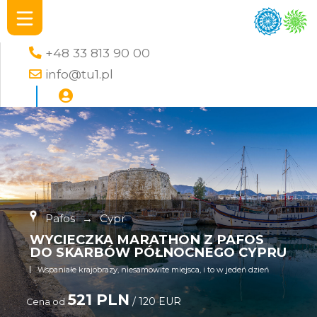
+48 33 813 90 00
info@tu1.pl
Pafos
→
Cypr
WYCIECZKA MARATHON Z PAFOS
DO SKARBÓW PÓŁNOCNEGO CYPRU
Wspaniałe krajobrazy, niesamowite miejsca, i to w jedeń dzień
521 PLN
/ 120 EUR
Cena od