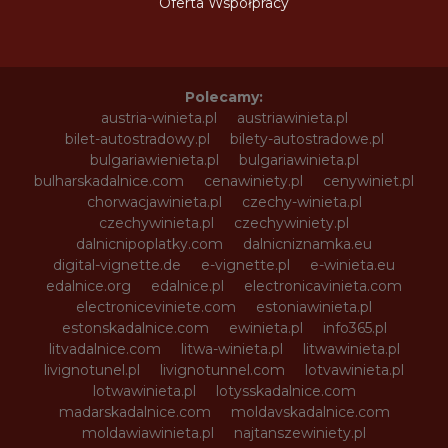
Oferta Współpracy
Polecamy:
austria-winieta.pl
austriawinieta.pl
bilet-autostradowy.pl
bilety-autostradowe.pl
bulgariawienieta.pl
bulgariawinieta.pl
bulharskadalnice.com
cenawiniety.pl
cenywiniet.pl
chorwacjawinieta.pl
czechy-winieta.pl
czechywinieta.pl
czechywiniety.pl
dalnicnipoplatky.com
dalnicniznamka.eu
digital-vignette.de
e-vignette.pl
e-winieta.eu
edalnice.org
edalnice.pl
electronicavinieta.com
electroniceviniete.com
estoniawinieta.pl
estonskadalnice.com
ewinieta.pl
info365.pl
litvadalnice.com
litwa-winieta.pl
litwawinieta.pl
livignotunel.pl
livignotunnel.com
lotvawinieta.pl
lotwawinieta.pl
lotysskadalnice.com
madarskadalnice.com
moldavskadalnice.com
moldawiawinieta.pl
najtanszewiniety.pl