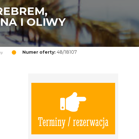
REBREM,
NA I OLIWY
Numer oferty:
48/18107
wy
Terminy / rezerwacja