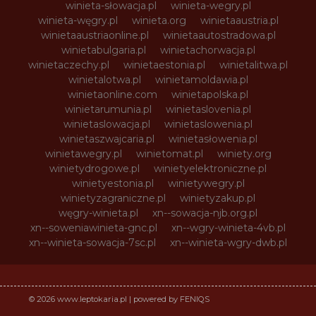
winieta-słowacja.pl
winieta-wegry.pl
winieta-węgry.pl
winieta.org
winietaaustria.pl
winietaaustriaonline.pl
winietaautostradowa.pl
winietabulgaria.pl
winietachorwacja.pl
winietaczechy.pl
winietaestonia.pl
winietalitwa.pl
winietalotwa.pl
winietamoldawia.pl
winietaonline.com
winietapolska.pl
winietarumunia.pl
winietaslovenia.pl
winietaslowacja.pl
winietaslowenia.pl
winietaszwajcaria.pl
winietasłowenia.pl
winietawegry.pl
winietomat.pl
winiety.org
winietydrogowe.pl
winietyelektroniczne.pl
winietyestonia.pl
winietywegry.pl
winietyzagraniczne.pl
winietyzakup.pl
węgry-winieta.pl
xn--sowacja-njb.org.pl
xn--soweniawinieta-gnc.pl
xn--wgry-winieta-4vb.pl
xn--winieta-sowacja-7sc.pl
xn--winieta-wgry-dwb.pl
© 2026 www.leptokaria.pl | powered by FENIQS