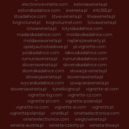
electroniceviniete.com
estoniawinieta.pl
estonskadalnice.com
ewinieta.pl
info365.pl
litvadalnice.com
litwa-winieta.pl
litwawinieta.pl
livignotunel.pl
livignotunnel.com
lotvawinieta.pl
lotwawinieta.pl
lotysskadalnice.com
madarskadalnice.com
moldavskadalnice.com
moldawiawinieta.pl
najtanszewiniety.pl
oplatyautostradowe.pl
pl-vignette.com
polskadalnice.com
rakouskadalnice.com
rumuniawinieta.pl
rumunskadalnice.com
sloveniawinieta.pl
slovenskadalnice.com
slovinskadalnice.com
slowacja-winieta.pl
slowacjawinieta.pl
sloweniawinieta.pl
svycarskadalnice.com
szwajcariawinieta.pl
słoweniawinieta.pl
tunellivigno.pl
vignette-at.com
vignette-bg.com
vignette-cz.com
vignette-pl.com
vignette-poland.pl
vignette-ro.com
vignette-si.com
vignette.pl
vignettepoland.pl
vinetki.pl
vinietaelectronica.com
vinieteelectronice.com
wegrywinieta.pl
winieta-austria.pl
winieta-czechy.pl
winieta-litwa.pl