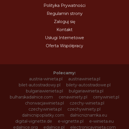
Polityka Prywatności
Regulamin strony
Zaloguj się
Kontakt
Usługi Internetowe
Oferta Współpracy
Polecamy:
austria-winieta.pl
austriawinieta.pl
bilet-autostradowy.pl
bilety-autostradowe.pl
bulgariawienieta.pl
bulgariawinieta.pl
bulharskadalnice.com
cenawiniety.pl
cenywiniet.pl
chorwacjawinieta.pl
czechy-winieta.pl
czechywinieta.pl
czechywiniety.pl
dalnicnipoplatky.com
dalnicniznamka.eu
digital-vignette.de
e-vignette.pl
e-winieta.eu
edalnice.org
edalnice.pl
electronicavinieta.com