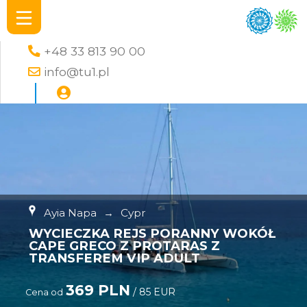
+48 33 813 90 00
info@tu1.pl
Ayia Napa
→
Cypr
WYCIECZKA REJS PORANNY WOKÓŁ
CAPE GRECO Z PROTARAS Z
TRANSFEREM VIP ADULT
369 PLN
/ 85 EUR
Cena od