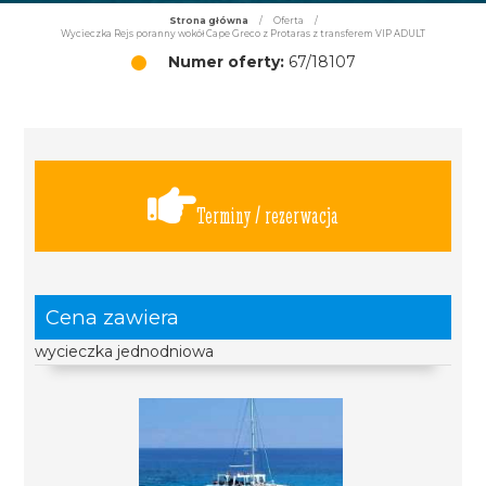
Strona główna
/
Oferta
/
Wycieczka Rejs poranny wokół Cape Greco z Protaras z transferem VIP ADULT
Numer oferty:
67/18107
Terminy / rezerwacja
Cena zawiera
wycieczka jednodniowa