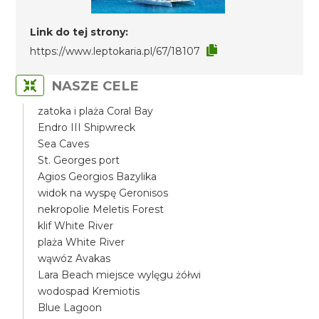
Link do tej strony:
https://www.leptokaria.pl/67/18107
NASZE CELE
zatoka i plaża Coral Bay
Endro III Shipwreck
Sea Caves
St. Georges port
Agios Georgios Bazylika
widok na wyspę Geronisos
nekropolie Meletis Forest
klif White River
plaża White River
wąwóz Avakas
Lara Beach miejsce wylęgu żółwi
wodospad Kremiotis
Blue Lagoon