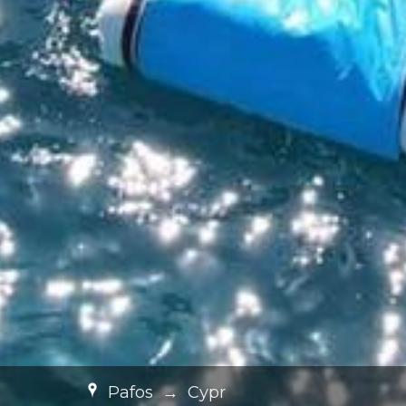
Pafos
→
Cypr