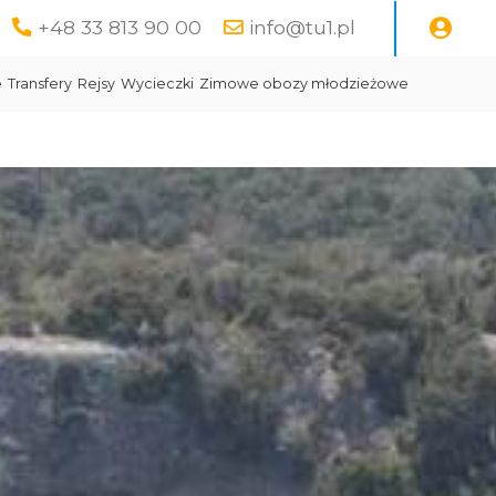
+48 33 813 90 00
info@tu1.pl
e
Transfery
Rejsy
Wycieczki
Zimowe obozy młodzieżowe