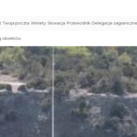
t
Twoja poczta
Winiety
Słowacja
Przewodnik
Delegacje zagraniczn
g obiektów