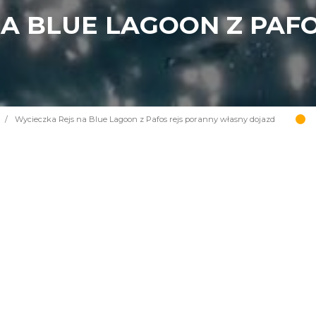
NA BLUE LAGOON Z PAF
/
Wycieczka Rejs na Blue Lagoon z Pafos rejs poranny własny dojazd