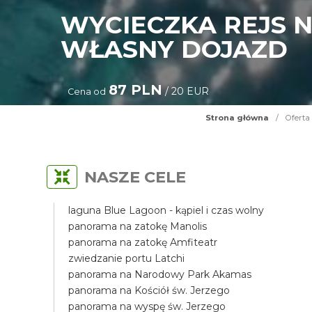
WYCIECZKA REJS 
WŁASNY DOJAZD
87 PLN
/ 20 EUR
Cena od
Strona główna
/
Oferta
NASZE CELE
laguna Blue Lagoon - kąpiel i czas wolny
panorama na zatokę Manolis
panorama na zatokę Amfiteatr
zwiedzanie portu Latchi
panorama na Narodowy Park Akamas
panorama na Kościół św. Jerzego
panorama na wyspę św. Jerzego