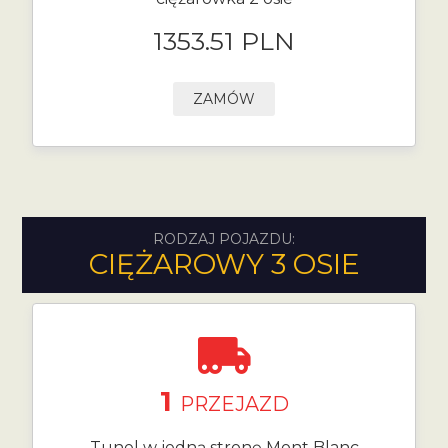
1353.51 PLN
ZAMÓW
RODZAJ POJAZDU:
CIĘŻAROWY 3 OSIE
1
PRZEJAZD
Tunel w jedną stronę Mont Blanc