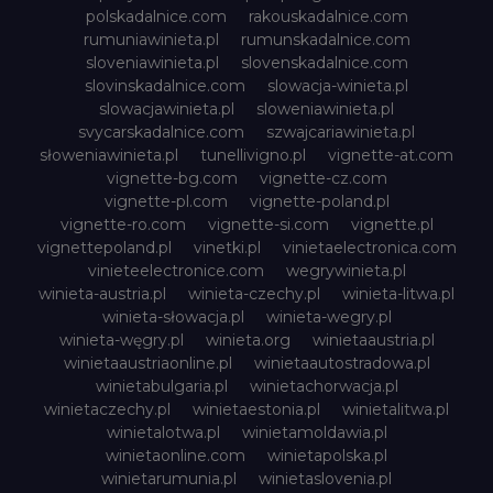
polskadalnice.com
rakouskadalnice.com
rumuniawinieta.pl
rumunskadalnice.com
sloveniawinieta.pl
slovenskadalnice.com
slovinskadalnice.com
slowacja-winieta.pl
slowacjawinieta.pl
sloweniawinieta.pl
svycarskadalnice.com
szwajcariawinieta.pl
słoweniawinieta.pl
tunellivigno.pl
vignette-at.com
vignette-bg.com
vignette-cz.com
vignette-pl.com
vignette-poland.pl
vignette-ro.com
vignette-si.com
vignette.pl
vignettepoland.pl
vinetki.pl
vinietaelectronica.com
vinieteelectronice.com
wegrywinieta.pl
winieta-austria.pl
winieta-czechy.pl
winieta-litwa.pl
winieta-słowacja.pl
winieta-wegry.pl
winieta-węgry.pl
winieta.org
winietaaustria.pl
winietaaustriaonline.pl
winietaautostradowa.pl
winietabulgaria.pl
winietachorwacja.pl
winietaczechy.pl
winietaestonia.pl
winietalitwa.pl
winietalotwa.pl
winietamoldawia.pl
winietaonline.com
winietapolska.pl
winietarumunia.pl
winietaslovenia.pl