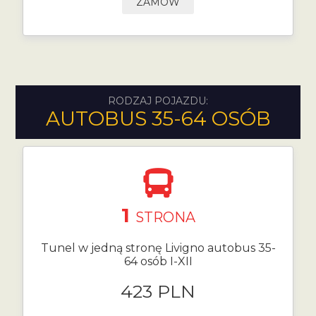
ZAMÓW
RODZAJ POJAZDU:
AUTOBUS 35-64 OSÓB
1
STRONA
Tunel w jedną stronę Livigno autobus 35-
64 osób I-XII
423 PLN