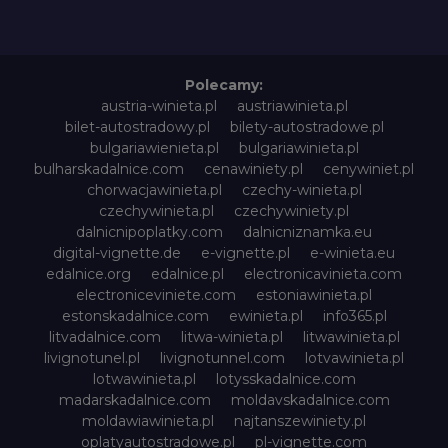
Polecamy:
austria-winieta.pl
austriawinieta.pl
bilet-autostradowy.pl
bilety-autostradowe.pl
bulgariawienieta.pl
bulgariawinieta.pl
bulharskadalnice.com
cenawiniety.pl
cenywiniet.pl
chorwacjawinieta.pl
czechy-winieta.pl
czechywinieta.pl
czechywiniety.pl
dalnicnipoplatky.com
dalnicniznamka.eu
digital-vignette.de
e-vignette.pl
e-winieta.eu
edalnice.org
edalnice.pl
electronicavinieta.com
electroniceviniete.com
estoniawinieta.pl
estonskadalnice.com
ewinieta.pl
info365.pl
litvadalnice.com
litwa-winieta.pl
litwawinieta.pl
livignotunel.pl
livignotunnel.com
lotvawinieta.pl
lotwawinieta.pl
lotysskadalnice.com
madarskadalnice.com
moldavskadalnice.com
moldawiawinieta.pl
najtanszewiniety.pl
oplatyautostradowe.pl
pl-vignette.com