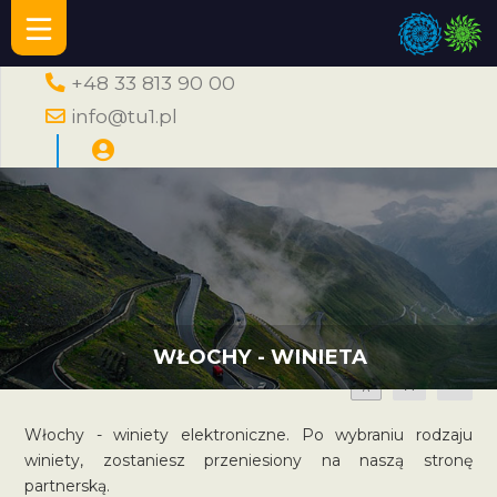
+48 33 813 90 00
info@tu1.pl
WŁOCHY - WINIETA
A
A
A
Włochy - winiety elektroniczne. Po wybraniu rodzaju
winiety, zostaniesz przeniesiony na naszą stronę
partnerską.