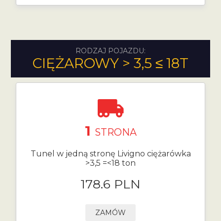
RODZAJ POJAZDU:
CIĘŻAROWY > 3,5 ≤ 18T
1
STRONA
Tunel w jedną stronę Livigno ciężarówka
>3,5 =<18 ton
178.6 PLN
ZAMÓW