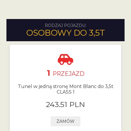
RODZAJ POJAZDU:
OSOBOWY DO 3,5T
1
PRZEJAZD
Tunel w jedną stronę Mont Blanc do 3,5t
CLASS 1
243.51 PLN
ZAMÓW